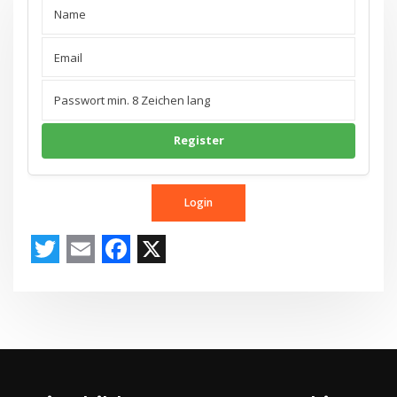
Register
Login