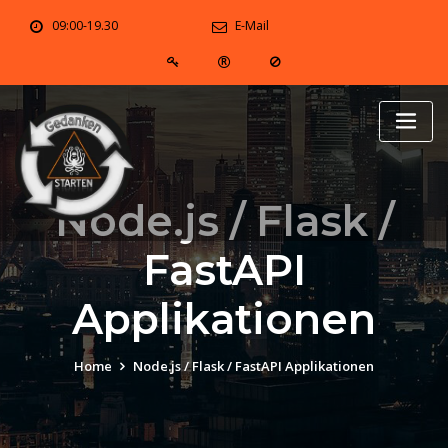
Skip
09:00-19.30
E-Mail
to
content
Node.js / Flask /
FastAPI
Applikationen
Home
Node.js / Flask / FastAPI Applikationen