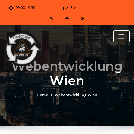
Skip
09:00-19.30
E-Mail
to
content
Webentwicklung
Wien
Home
Webentwicklung Wien