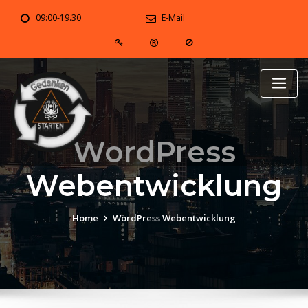
Skip
09:00-19.30
E-Mail
to
content
WordPress
Webentwicklung
Home
WordPress Webentwicklung