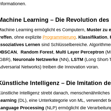
nformationen.
Machine Learning – Die Revolution des
achine Learning ermöglicht es Computern,
Muster zu 
reffen
, ohne explizite
Programmierung
.
Klassifikation
,
ssoziatives Lernen
sind Schlüsselbereiche. Algorithm
DBSCAN
,
Random Forest
,
Multi Layer Perceptron
(M
(GBR),
Neuronale Netzwerke
(NN),
LSTM
(Long Short-
dversarial Networks) treiben die Innovation voran.
Künstliche Intelligenz – Die Imitation 
ünstliche Intelligenz strebt danach, menschenähnlic
Learning
(DL), eine Unterkategorie von ML, verwendet t
Language Processing
(NLP) ermöglicht die Verarbeitu