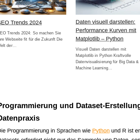
Daten visuell darstellen:
SEO Trends 2024
Performance Kurven mit
EO Trends 2024: So machen Sie
Matplotlib – Python
hre Webseite fit für die Zukunft Die
elt der…
Visuell Daten darstellen mit
Matplotlib in Python Kraftvolle
Datenvisualisierung für Big Data &
Machine Learning…
Programmierung und Dataset-Erstellung
Datenpraxis
ie Programmierung in Sprachen wie
Python
und R ist e
atasets erfordert nicht nur das Sammeln von Daten, so