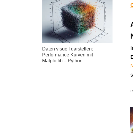
I
Daten visuell darstellen:
Performance Kurven mit
Matplotlib – Python
N
s
R