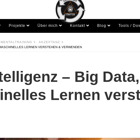
Projekte
Über mich
Kontakt
Blog
Tools / Do
 MENTALTRAINING
AKZEPTANZ
, MASCHINELLES LERNEN VERSTEHEN & VERWENDEN
telligenz – Big Data
inelles Lernen vers