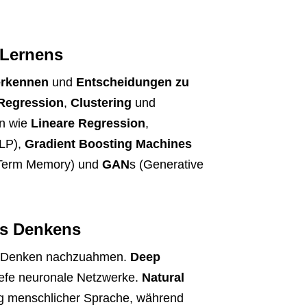
 Lernens
erkennen
und
Entscheidungen zu
Regression
,
Clustering
und
en wie
Lineare Regression
,
LP),
Gradient Boosting Machines
Term Memory) und
GAN
s (Generative
des Denkens
hes Denken nachzuahmen.
Deep
iefe neuronale Netzwerke.
Natural
ng menschlicher Sprache, während