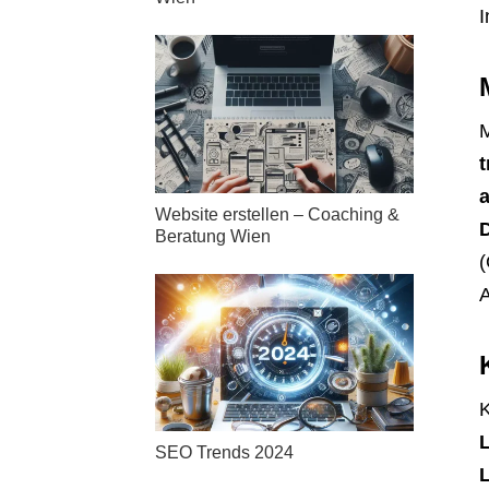
I
M
t
a
Website erstellen – Coaching &
Beratung Wien
A
K
SEO Trends 2024