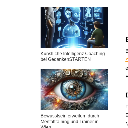
B
Künstliche Intelligenz Coaching
A
bei GedankenSTARTEN
e
E
D
E
Bewusstsein erweitern durch
Mentaltraining und Trainer in
M
Wien