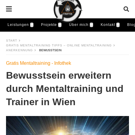
Leistungen
Projekte
Über mich
Kontakt
Blo
START
GRATIS MENTALTRAINING TIPPS – ONLINE MENTALTRAINING
ANERKENNUNG
BEWUSSTSEIN
Gratis Mentaltraining - Infothek
Bewusstsein erweitern
durch Mentaltraining und
Trainer in Wien