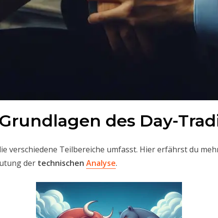
 Grundlagen des Day-Trad
 die verschiedene Teilbereiche umfasst. Hier erfährst du me
utung der
technischen
Analyse
.