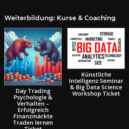
Weiterbildung: Kurse & Coaching
Künstliche
Intelligenz Seminar
& Big Data Science
ading
MetaTr
Workshop Ticket
ogie &
Trading S
ten –
programm
reich
lernen Co
märkte
Ticke
lernen
et