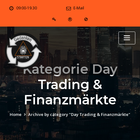
Skip
09:00-19.30
E-Mail
to
content
Kategorie Day
Trading &
Finanzmärkte
Home
Archive by category "Day Trading & Finanzmärkte"