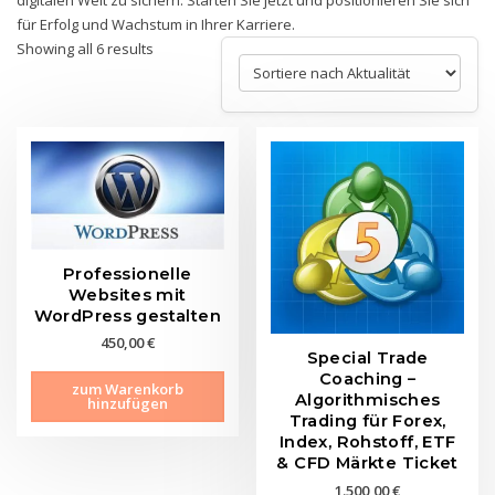
für Erfolg und Wachstum in Ihrer Karriere.
Sorted
Showing all 6 results
by
latest
Professionelle
Websites mit
WordPress gestalten
450,00
€
Special Trade
Coaching –
zum Warenkorb
Algorithmisches
hinzufügen
Trading für Forex,
Index, Rohstoff, ETF
& CFD Märkte Ticket
1.500,00
€