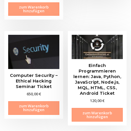
zum Warenkorb
hinzufügen
Einfach
Programmieren
Computer Security –
lernen: Java, Python,
Ethical Hacking
JavaScript, Node.js,
Seminar Ticket
MQL, HTML, CSS,
Android Ticket
650,00
€
120,00
€
zum Warenkorb
hinzufügen
zum Warenkorb
hinzufügen