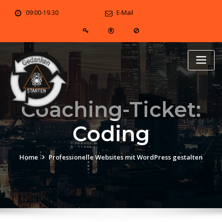
Skip
09:00-19.30
E-Mail
to
content
Coaching-Ticket:
Coding
Home
Professionelle Websites mit WordPress gestalten