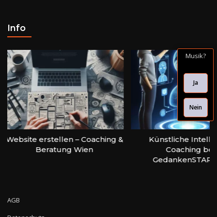
Info
Musik?
Ja
Nein
site erstellen – Coaching &
Künstliche Intelligenz
Beratung Wien
Coaching bei
GedankenSTARTEN
AGB