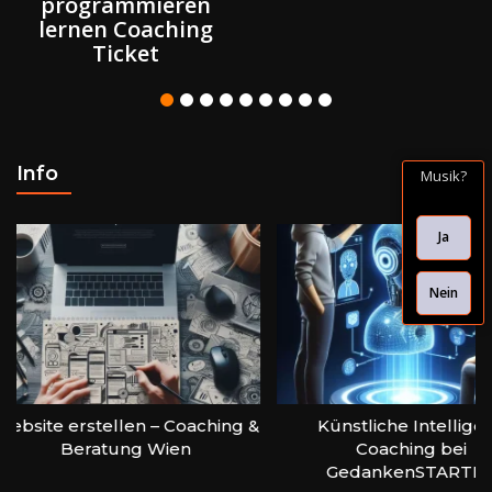
Info
Musik?
Ja
Nein
ellen – Coaching &
Künstliche Intelligenz
tung Wien
Coaching bei
GedankenSTARTEN
AGB