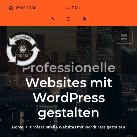
Skip
09:00-19.30
E-Mail
to
content
Professionelle
Websites mit
WordPress
gestalten
Home
Professionelle Websites mit WordPress gestalten