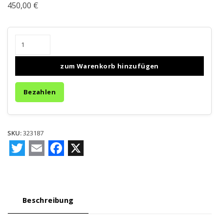
450,00
€
Professionelle
Websites
mit
zum Warenkorb hinzufügen
Wordpress
gestalten
Bezahlen
quantity
SKU:
323187
Beschreibung