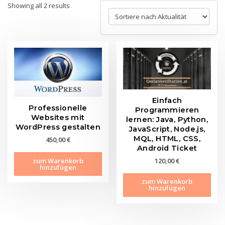
Sorted
Showing all 2 results
by
latest
Einfach
Professionelle
Programmieren
Websites mit
lernen: Java, Python,
WordPress gestalten
JavaScript, Node.js,
MQL, HTML, CSS,
450,00
€
Android Ticket
zum Warenkorb
120,00
€
hinzufügen
zum Warenkorb
hinzufügen