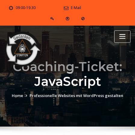
Skip
09:00-19.30
E-Mail
to
content
Coaching-Ticket:
JavaScript
Home
Professionelle Websites mit WordPress gestalten