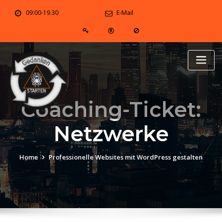
Skip
09:00-19.30
E-Mail
to
content
Coaching-Ticket:
Netzwerke
Home
Professionelle Websites mit WordPress gestalten