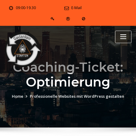
Skip
09:00-19.30
E-Mail
to
content
Coaching-Ticket:
Optimierung
Home
Professionelle Websites mit WordPress gestalten