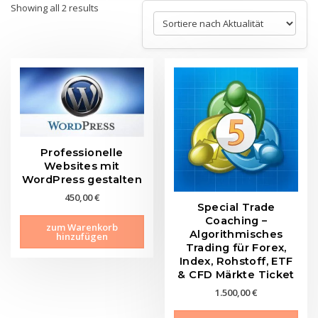
Sorted
Showing all 2 results
by
latest
Professionelle
Websites mit
WordPress gestalten
450,00
€
Special Trade
Coaching –
zum Warenkorb
Algorithmisches
hinzufügen
Trading für Forex,
Index, Rohstoff, ETF
& CFD Märkte Ticket
1.500,00
€