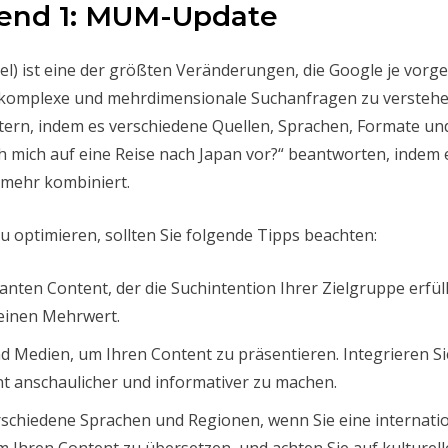
rend 1: MUM-Update
el) ist eine der größten Veränderungen, die Google je vorg
ist, komplexe und mehrdimensionale Suchanfragen zu verst
htern, indem es verschiedene Quellen, Sprachen, Formate un
h mich auf eine Reise nach Japan vor?“ beantworten, indem 
 mehr kombiniert.
optimieren, sollten Sie folgende Tipps beachten:
nten Content, der die Suchintention Ihrer Zielgruppe erfüll
 einen Mehrwert.
Medien, um Ihren Content zu präsentieren. Integrieren Sie 
 anschaulicher und informativer zu machen.
rschiedene Sprachen und Regionen, wenn Sie eine internati
um Ihren Content zu übersetzen, und achten Sie auf kulture