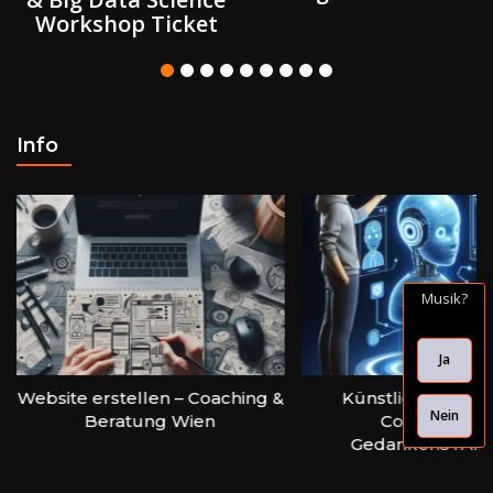
Workshop Ticket
Info
Musik?
Ja
bsite erstellen – Coaching &
Künstliche Intelligenz
Nein
Beratung Wien
Coaching bei
GedankenSTARTEN