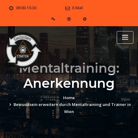
Skip
09:00-19.30
E-Mail
to
content
Mentaltraining:
Anerkennung
Home
Bewusstsein erweitern durch Mentaltraining und Trainer in
Wien