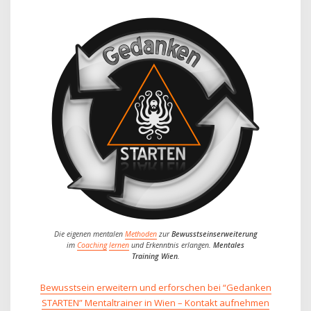
Die eigenen mentalen
Methoden
zur
Bewusstseinserweiterung
im
Coaching
lernen
und Erkenntnis erlangen.
Mentales
Training Wien
.
Bewusstsein erweitern und erforschen bei “Gedanken
STARTEN” Mentaltrainer in Wien – Kontakt aufnehmen