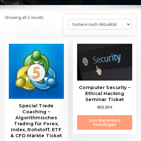
Sorted
Showing all 2 results
by
latest
Computer Security –
Ethical Hacking
Seminar Ticket
Special Trade
650,00
€
Coaching –
Algorithmisches
zum Warenkorb
Trading für Forex,
hinzufügen
Index, Rohstoff, ETF
& CFD Märkte Ticket