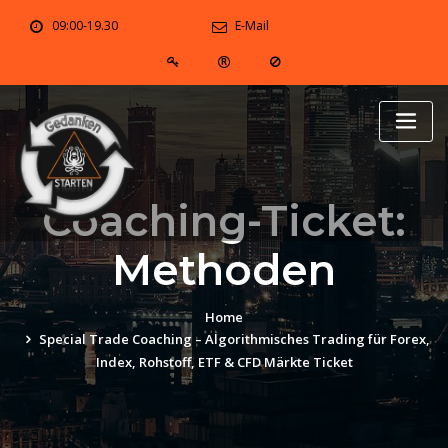
Skip
09:00-19.30
E-Mail
to
content
Coaching-Ticket:
Methoden
Home
Special Trade Coaching – Algorithmisches Trading für Forex,
Index, Rohstoff, ETF & CFD Märkte Ticket