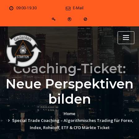
Skip
09:00-19.30
E-Mail
to
content
Coaching-Ticket:
Neue Perspektiven
bilden
Home
Special Trade Coaching – Algorithmisches Trading für Forex,
Index, Rohstoff, ETF & CFD Märkte Ticket