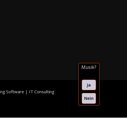
Script,
einfach selber
Scikit Learn – Python:
WordPress SEO Optimieru
js, MQL,
machen
schinelles Lernen Übersicht
Online Kunden finden
, CSS,
Ticket
Vorteile und Einsatzgebiete
roid
cket
Musik?
Ja
ing Software | IT Consulting
Nein