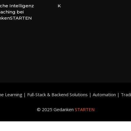
Java
ie &
Data Science
Day-Trading
che Intelligenz
Keras: Neuronales Netz
Node.
 –
Workshop
Ticket
ching bei
erstellen in Python
Ma
HTML
ch
Ticket
kenSTARTEN
– 
And
kte
Ti
rnen
ne Learning | Full-Stack & Backend Solutions | Automation | Trad
© 2025 Gedanken
STARTEN