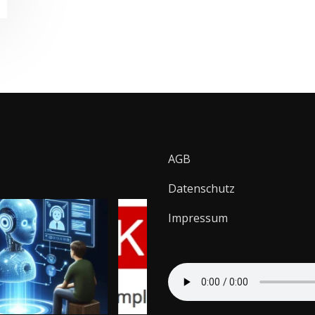
AGB
Datenschutz
Impressum
Ei
Progr
Künstliche
Technische
lerne
Intelligenz
Analyse für
Py
ing
Seminar & Big
Einsteiger im