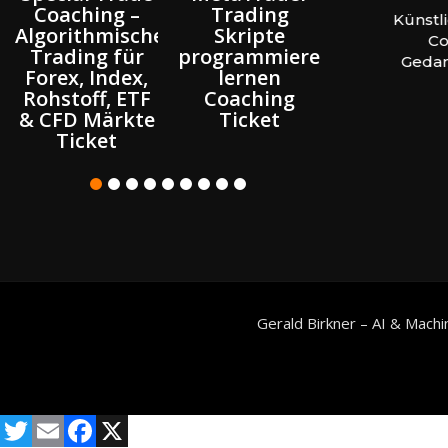
Coaching –
Trading
Psycholog
024
Website erstellen – Coaching &
Künstli
Algorithmisches
Skripte
Verhalten
Beratung Wien
Coa
Trading für
programmieren
Erfolgrei
Gedan
Forex, Index,
lernen
Finanzmär
Rohstoff, ETF
Coaching
Traden le
& CFD Märkte
Ticket
Ticket
Ticket
Gerald Birkner – AI & Machi