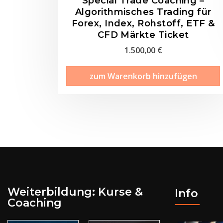
Special Trade Coaching –
Algorithmisches Trading für
Forex, Index, Rohstoff, ETF &
CFD Märkte Ticket
1.500,00
€
zum Warenkorb hinzufügen
Weiterbildung: Kurse &
Info
Coaching