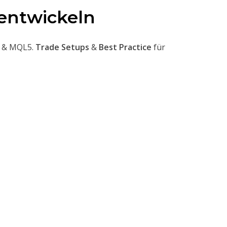
 entwickeln
 & MQL5.
Trade Setups
&
Best Practice
für