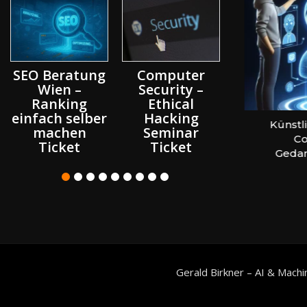
n
SEO Beratung
Computer
Künstlic
Wien –
Security –
Intellige
Ranking
Ethical
Seminar &
einfach selber
Hacking
Data Scie
24
Website erstellen – Coaching &
Künstlic
machen
Seminar
Worksh
Beratung Wien
Coac
Ticket
Ticket
Ticket
Gedan
Gerald Birkner – AI & Machi