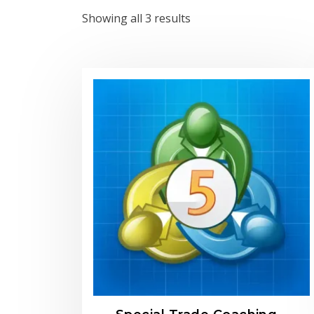
Sorted
Showing all 3 results
by
latest