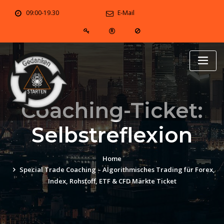
Skip
09:00-19.30
E-Mail
to
content
Coaching-Ticket:
Selbstreflexion
Home
Special Trade Coaching – Algorithmisches Trading für Forex,
Index, Rohstoff, ETF & CFD Märkte Ticket