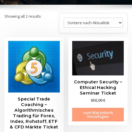
Sorted
Showing all 2 results
by
latest
Computer Security –
Ethical Hacking
Seminar Ticket
Special Trade
650,00
€
Coaching –
Algorithmisches
zum Warenkorb
Trading für Forex,
hinzufügen
Index, Rohstoff, ETF
& CFD Märkte Ticket