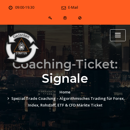
Skip
09:00-19.30
E-Mail
to
content
Coaching-Ticket:
Signale
Home
Special Trade Coaching – Algorithmisches Trading für Forex,
Index, Rohstoff, ETF & CFD Märkte Ticket