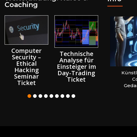
Coaching
Einfac
Programmi
Computer
Technische
lernen: Ja
Security –
Analyse für
Python
Ethical
Einsteiger im
JavaScrip
Hacking
Day-Trading
024
Website erstellen – Coaching &
Künstli
Node.js, 
Seminar
Ticket
Beratung Wien
Co
HTML, CS
Ticket
Geda
Androi
Ticket