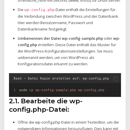
öffentliche_html-Verzeichnis (www, vhost) für Linux-Server.
Die
-Datei enthält die Einstellungen für
wp-config.php
die Verbindung zwischen WordPress und der Datenbank.
Hier werden Benutzername, Passwort und
Datenbankname festgelegt.
Umbenennen der Datei
wp-config-sample.php
oder
wp-
config.php
erstellen: Diese Datei enthält das Muster für
die WordPress-Konfigurationseinstellungen. Sie muss
umbenannt werden, um von WordPress als
Konfigurationsdatei erkannt zu werden.
Bash – Datei Kopie erstellen auf: wp-config.php
sudo
cp
wp-config-sample.php
wp-config.php
2.1. Bearbeite die wp-
config.php-Datei:
Öffne die wp-config.php-Datei in einem Texteditor, um die
notwendigen Informationen hinzuzufügen. Dies kann mit