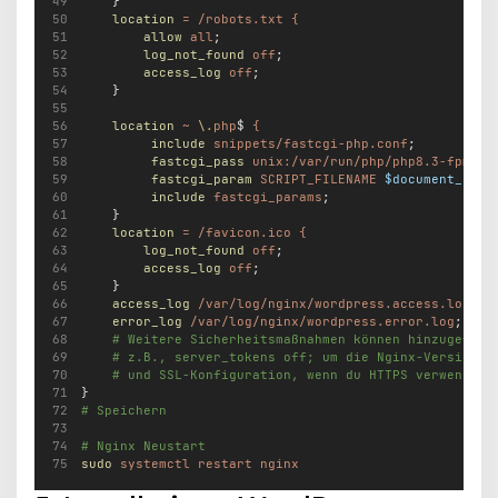
    }
location
=
/robots.txt
{
allow
all
;
log_not_found
off
;
access_log
off
;
    }
location
~
\.
php
$ 
{
include
snippets/fastcgi-php.conf
;
fastcgi_pass
unix:/var/run/php/php8.3-fpm.so
fastcgi_param
SCRIPT_FILENAME
$document_root
include
fastcgi_params
;
    }
location
=
/favicon.ico
{
log_not_found
off
;
access_log
off
;
    }
access_log
/var/log/nginx/wordpress.access.log
;
error_log
/var/log/nginx/wordpress.error.log
;
# Weitere Sicherheitsmaßnahmen können hinzugefügt
# z.B., server_tokens off; um die Nginx-Version z
# und SSL-Konfiguration, wenn du HTTPS verwenden 
}
# Speichern
# Nginx Neustart
sudo
systemctl
restart
nginx