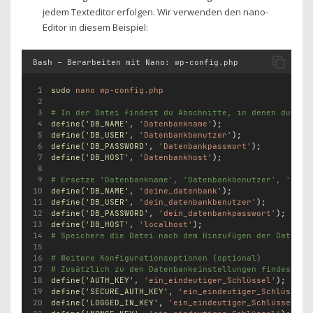
jedem Texteditor erfolgen. Wir verwenden den nano-
Editor in diesem Beispiel:
Bash – Berarbeiten mit Nano: wp-config.php
sudo
nano
wp-config.php
# In der Datei findest du Abschnitte, in denen du die
define(
'DB_NAME'
,
'Datenbankname'
);
define(
'DB_USER'
,
'Datenbankbenutzer'
);
define(
'DB_PASSWORD'
,
'Datenbankpasswort'
);
define(
'DB_HOST'
,
'Datenbankhost'
);
# Ersetze 'Datenbankname', 'Datenbankbenutzer', 'Date
define(
'DB_NAME'
,
'deine_datenbank'
);
define(
'DB_USER'
,
'dein_datenbankbenutzer'
);
define(
'DB_PASSWORD'
,
'dein_datenbankpasswort'
);
define(
'DB_HOST'
,
'localhost'
);
# Speichere die Datei nach dem Hinzufügen der Datenba
# Weitere Konfigurationsoptionen (optional)
# Zusätzlich zu den Datenbankeinstellungen findest du
define(
'AUTH_KEY'
,
'ein_eindeutiger_Schlüssel'
);
define(
'SECURE_AUTH_KEY'
,
'ein_eindeutiger_Schlüssel'
define(
'LOGGED_IN_KEY'
,
'ein_eindeutiger_Schlüssel'
);