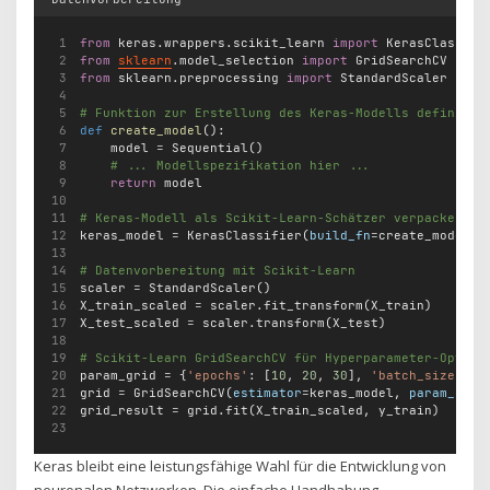
from
 keras.wrappers.scikit_learn 
import
 KerasClassifi
from
sklearn
.model_selection 
import
 GridSearchCV
from
 sklearn.preprocessing 
import
 StandardScaler
# Funktion zur Erstellung des Keras-Modells definiere
def
create_model
():
    model 
=
 Sequential()
# ... Modellspezifikation hier ...
return
 model
# Keras-Modell als Scikit-Learn-Schätzer verpacken
keras_model 
=
 KerasClassifier(
build_fn
=
create_model, 
# Datenvorbereitung mit Scikit-Learn
scaler 
=
 StandardScaler()
X_train_scaled 
=
 scaler.fit_transform(X_train)
X_test_scaled 
=
 scaler.transform(X_test)
# Scikit-Learn GridSearchCV für Hyperparameter-Optimi
param_grid 
=
 {
'epochs'
: [
10
, 
20
, 
30
], 
'batch_size'
: [
grid 
=
 GridSearchCV(
estimator
=
keras_model, 
param_grid
grid_result 
=
 grid.fit(X_train_scaled, y_train)
Keras bleibt eine leistungsfähige Wahl für die Entwicklung von
neuronalen Netzwerken. Die einfache Handhabung,