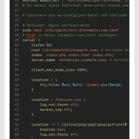
define(
'NONCE_KEY'
,
'ein_eindeutiger_Schlüssel'
);
# Du kannst diese Schlüssel generieren lassen oder ei
# Speichere die wp-config.php-Datei und schließe den 
# Optional: Nginx konfigurieren
sudo
nano
/etc/nginx/conf.d/example.com.conf
# 
Code
 in Datei (example.com.conf) einfügen:
server
{
listen
80
;
root
/var/www/html/example.com
; 
# Korrekte Domain
index
index.php
index.html
index.htm
;
server_name
wordpress.example.com
; 
# Korrekte Do
client_max_body_size
500
M
;
location
/
{
try_files
$uri
$uri
/
/index.php?
$args
;
    }
location
=
/favicon.ico
{
log_not_found
off
;
access_log
off
;
    }
location
~
*
\.
(
js
|
css
|
png
|
jpg
|
jpeg
|
gif
|
ico
)$ 
{
expires
max
;
log_not_found
off
;