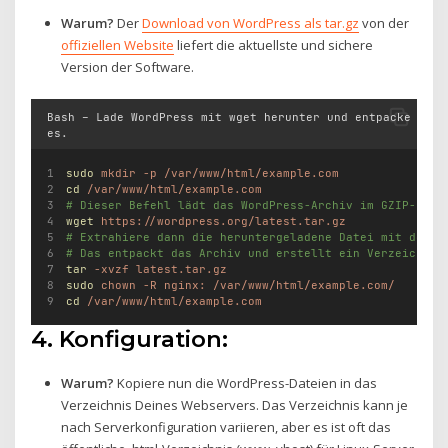
Warum?
Der
Download von WordPress als tar.gz
von der
offiziellen Website
liefert die aktuellste und sichere
Version der Software.
Bash – Lade WordPress mit wget herunter und entpacke
es.
sudo
mkdir
-p
/var/www/html/example.com
cd
/var/www/html/example.com
# Dieser Befehl lädt das WordPress-Archiv im GZIP-Form
wget
https://wordpress.org/latest.tar.gz
# Extrahiere dann die heruntergeladene Datei mit dem B
# Das entpackt das Archiv und erstellt ein Verzeichnis
tar
-xvzf
latest.tar.gz
sudo
chown
-R
nginx:
/var/www/html/example.com/
cd
/var/www/html/example.com
4. Konfiguration:
Warum?
Kopiere nun die WordPress-Dateien in das
Verzeichnis Deines Webservers. Das Verzeichnis kann je
nach Serverkonfiguration variieren, aber es ist oft das