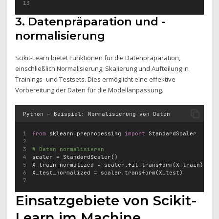
3. Datenpräparation und -
normalisierung
Scikit-Learn bietet Funktionen für die Datenpräparation,
einschließlich Normalisierung, Skalierung und Aufteilung in
Trainings- und Testsets. Dies ermöglicht eine effektive
Vorbereitung der Daten für die Modellanpassung.
Python – Beispiel: Normalisierung von Daten
from
 sklearn.preprocessing 
import
 StandardScaler
# Daten normalisieren
scaler 
=
 StandardScaler()
X_train_normalized 
=
 scaler.fit_transform(X_train)
X_test_normalized 
=
 scaler.transform(X_test)
Einsatzgebiete von Scikit-
Learn im Machine