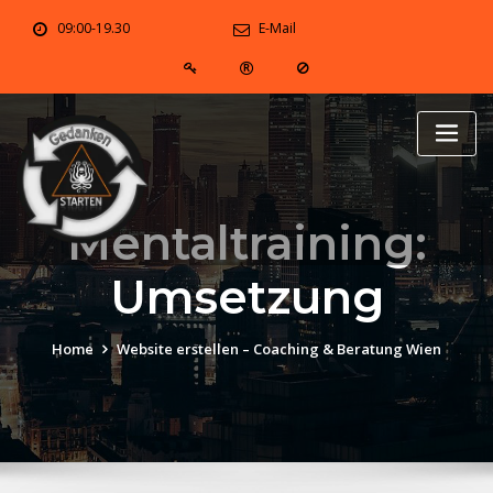
Skip
09:00-19.30
E-Mail
to
content
Mentaltraining:
Umsetzung
Home
Website erstellen – Coaching & Beratung Wien