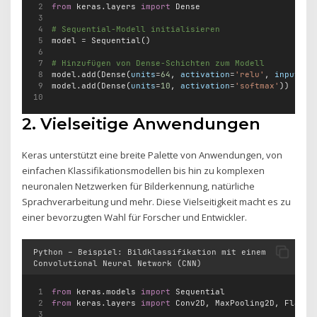
from
 keras.layers 
import
 Dense
# Sequential-Modell initialisieren
model 
=
 Sequential()
# Hinzufügen von Dense-Schichten zum Modell
model.add(Dense(
units
=
64
, 
activation
=
'relu'
, 
input_di
model.add(Dense(
units
=
10
, 
activation
=
'softmax'
))
2. Vielseitige Anwendungen
Keras unterstützt eine breite Palette von Anwendungen, von
einfachen Klassifikationsmodellen bis hin zu komplexen
neuronalen Netzwerken für Bilderkennung, natürliche
Sprachverarbeitung und mehr. Diese Vielseitigkeit macht es zu
einer bevorzugten Wahl für Forscher und Entwickler.
Python – Beispiel: Bildklassifikation mit einem
Convolutional Neural Network (CNN)
from
 keras.models 
import
 Sequential
from
 keras.layers 
import
 Conv2D, MaxPooling2D, Flatte