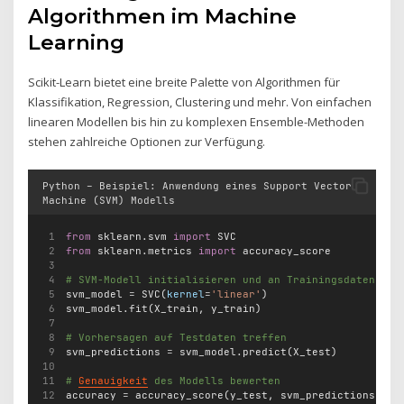
Algorithmen im Machine
Learning
Scikit-Learn bietet eine breite Palette von Algorithmen für
Klassifikation, Regression, Clustering und mehr. Von einfachen
linearen Modellen bis hin zu komplexen Ensemble-Methoden
stehen zahlreiche Optionen zur Verfügung.
Python – Beispiel: Anwendung eines Support Vector
Machine (SVM) Modells
from
 sklearn.svm 
import
 SVC
from
 sklearn.metrics 
import
 accuracy_score
# SVM-Modell initialisieren und an Trainingsdaten anp
svm_model 
=
 SVC(
kernel
=
'linear'
)
svm_model.fit(X_train, y_train)
# Vorhersagen auf Testdaten treffen
svm_predictions 
=
 svm_model.predict(X_test)
# 
Genauigkeit
 des Modells bewerten
accuracy 
=
 accuracy_score(y_test, svm_predictions)