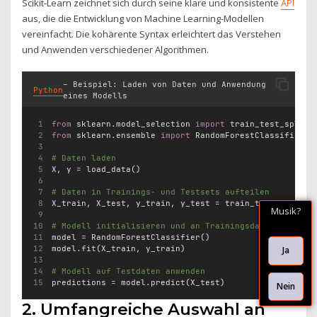
Scikit-Learn zeichnet sich durch seine klare und konsistente
API
aus, die die Entwicklung von Machine Learning-Modellen
vereinfacht. Die kohärente Syntax erleichtert das Verstehen
und Anwenden verschiedener Algorithmen.
– Beispiel: Laden von Daten und Anwendung
Python
eines Modells
from
 sklearn.model_selection 
import
 train_test_split
from
 sklearn.ensemble 
import
 RandomForestClassifier
# Daten laden
X, y 
=
 load_data()
# Daten in Trainings- und Testsets aufteilen
X_train, X_test, y_train, y_test 
=
 train_test_split(X
Musik?
# Modell initialisieren und an Trainingsdaten anpasse
model 
=
 RandomForestClassifier()
model.fit(X_train, y_train)
Ja
# Modell auf Testdaten anwenden
predictions 
=
 model.predict(X_test)
Nein
2. Umfangreiche Auswahl an