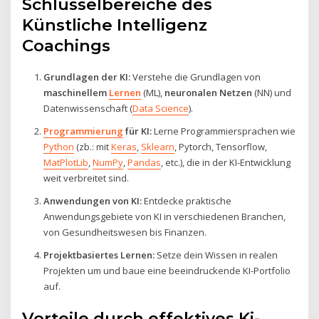
Schlüsselbereiche des
Künstliche Intelligenz
Coachings
Grundlagen der KI:
Verstehe die Grundlagen von
maschinellem
Lernen
(ML),
neuronalen Netzen
(NN) und
Datenwissenschaft (
Data Science
).
Programmierung
für KI:
Lerne Programmiersprachen wie
Python
(zb.: mit
Keras
,
Sklearn
, Pytorch, Tensorflow,
MatPlotLib
,
NumPy
,
Pandas
, etc.), die in der KI-Entwicklung
weit verbreitet sind.
Anwendungen von KI:
Entdecke praktische
Anwendungsgebiete von KI in verschiedenen Branchen,
von Gesundheitswesen bis Finanzen.
Projektbasiertes Lernen:
Setze dein Wissen in realen
Projekten um und baue eine beeindruckende KI-Portfolio
auf.
Vorteile durch effektives Ki-