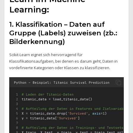
Learning:
1. Klassifikation – Daten auf
Gruppe (Labels) zuweisen (zb.:
Bilderkennung)
Scikit-Learn eignet sich hervorragend für
Klassifikationsaufgaben, bei denen es darum geht, Daten in
vordefinierte Kategorien oder Klassen zu klassifizieren.
Python – Beispiel: Titanic Survival Prediction
# Laden der Titanic-Daten
titanic_data 
=
 load_titanic_data()
# Aufteilung der Daten in Features und Zielvariable
X 
=
 titanic_data.drop(
'Survived'
, 
axis
=
1
)
y 
=
 titanic_data[
'Survived'
]
# Aufteilung der Daten in Trainings- und Testsets
X_train, X_test, y_train, y_test 
=
 train_test_split(X