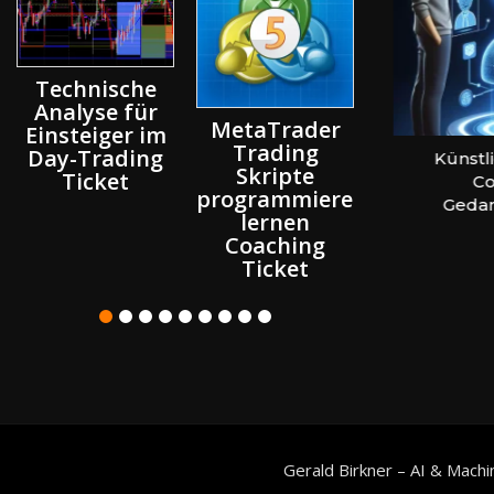
Comput
Technische
Security
Analyse für
Ethical
MetaTrader
Einsteiger im
Hackin
Trading
Day-Trading
Website erstellen – Coaching &
Künstliche 
Semina
es
Skripte
Ticket
Beratung Wien
Coachi
Ticket
programmieren
Gedanke
lernen
Coaching
Ticket
Gerald Birkner – AI & Machi