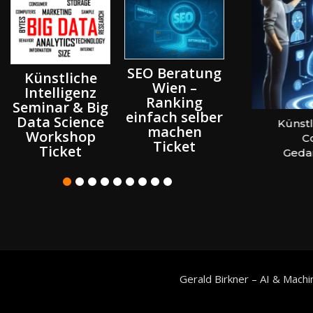
n
SEO Beratung
Künstliche
Wien –
Intelligenz
Ranking
MetaTrad
Seminar & Big
einfach selber
Tradin
Data Science
024
Website erstellen – Coaching &
Künstli
machen
Skripte
Workshop
Beratung Wien
Co
Ticket
programm
Ticket
Geda
lernen
Coachin
Ticket
Gerald Birkner – AI & Machi