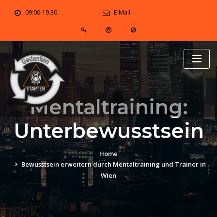
Skip
09:00-19.30
E-Mail
to
content
Mentaltraining:
Unterbewusstsein
Home
Bewusstsein erweitern durch Mentaltraining und Trainer in
Wien