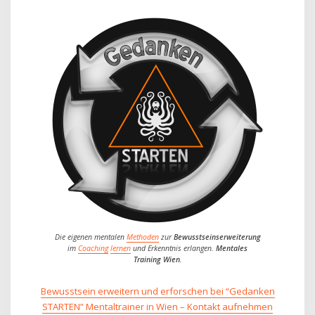
Die eigenen mentalen
Methoden
zur
Bewusstseinserweiterung
im
Coaching
lernen
und Erkenntnis erlangen.
Mentales
Training Wien
.
Bewusstsein erweitern und erforschen bei “Gedanken
STARTEN” Mentaltrainer in Wien – Kontakt aufnehmen