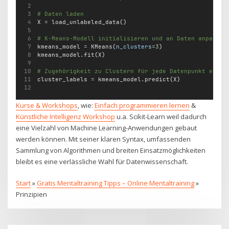
# Daten laden
X 
=
 load_unlabeled_data()
# K-Means-Modell initialisieren und an Daten anpassen
kmeans_model 
=
 KMeans(
n_clusters
=
3
)
kmeans_model.fit(X)
# Zugehörigkeit zu Clustern für jede Datenpunkt erhal
cluster_labels 
=
 kmeans_model.predict(X)
Kurse & Workshops
, wie:
Einfach programmieren lernen
&
Künstliche Intelligenz Workshop
u.a. Scikit-Learn weil dadurch
eine Vielzahl von Machine Learning-Anwendungen gebaut
werden können. Mit seiner klaren Syntax, umfassenden
Sammlung von Algorithmen und breiten Einsatzmöglichkeiten
bleibt es eine verlässliche Wahl für Datenwissenschaft.
Start
»
Gratis Mentaltraining Tipps – Online Mentaltraining
»
Prinzipien