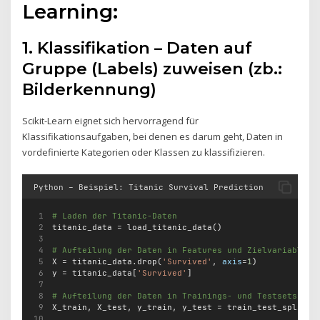
Learning:
1. Klassifikation – Daten auf
Gruppe (Labels) zuweisen (zb.:
Bilderkennung)
Scikit-Learn eignet sich hervorragend für
Klassifikationsaufgaben, bei denen es darum geht, Daten in
vordefinierte Kategorien oder Klassen zu klassifizieren.
Python – Beispiel: Titanic Survival Prediction
# Laden der Titanic-Daten
titanic_data 
=
 load_titanic_data()
# Aufteilung der Daten in Features und Zielvariable
X 
=
 titanic_data.drop(
'Survived'
, 
axis
=
1
)
y 
=
 titanic_data[
'Survived'
]
# Aufteilung der Daten in Trainings- und Testsets
X_train, X_test, y_train, y_test 
=
 train_test_split(X