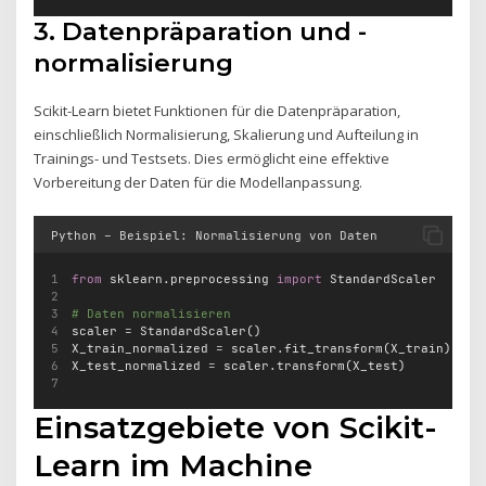
3. Datenpräparation und -
normalisierung
Scikit-Learn bietet Funktionen für die Datenpräparation,
einschließlich Normalisierung, Skalierung und Aufteilung in
Trainings- und Testsets. Dies ermöglicht eine effektive
Vorbereitung der Daten für die Modellanpassung.
Python – Beispiel: Normalisierung von Daten
from
 sklearn.preprocessing 
import
 StandardScaler
# Daten normalisieren
scaler 
=
 StandardScaler()
X_train_normalized 
=
 scaler.fit_transform(X_train)
X_test_normalized 
=
 scaler.transform(X_test)
Einsatzgebiete von Scikit-
Learn im Machine