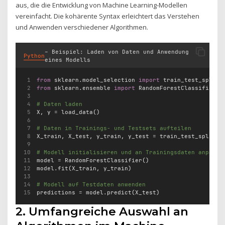
aus, die die Entwicklung von Machine Learning-Modellen
vereinfacht. Die kohärente Syntax erleichtert das Verstehen
und Anwenden verschiedener Algorithmen.
– Beispiel: Laden von Daten und Anwendung
Python
eines Modells
from
 sklearn.model_selection 
import
 train_test_split
from
 sklearn.ensemble 
import
 RandomForestClassifier
# Daten laden
X, y 
=
 load_data()
# Daten in Trainings- und Testsets aufteilen
X_train, X_test, y_train, y_test 
=
 train_test_split(X
# Modell initialisieren und an Trainingsdaten anpasse
model 
=
 RandomForestClassifier()
model.fit(X_train, y_train)
# Modell auf Testdaten anwenden
predictions 
=
 model.predict(X_test)
2. Umfangreiche Auswahl an