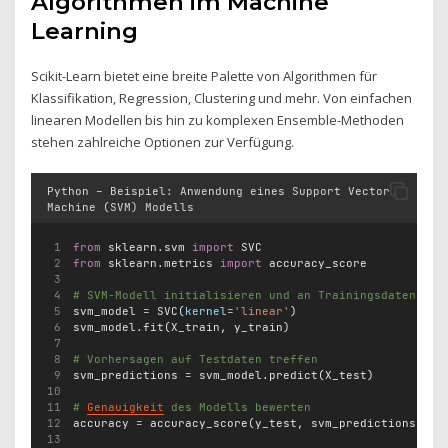
Algorithmen im Machine
Learning
Scikit-Learn bietet eine breite Palette von Algorithmen für
Klassifikation, Regression, Clustering und mehr. Von einfachen
linearen Modellen bis hin zu komplexen Ensemble-Methoden
stehen zahlreiche Optionen zur Verfügung.
Python – Beispiel: Anwendung eines Support Vector
Machine (SVM) Modells
from
 sklearn.svm 
import
 SVC
from
 sklearn.metrics 
import
 accuracy_score
# SVM-Modell initialisieren und an Trainingsdaten anp
svm_model 
=
 SVC(
kernel
=
'linear'
)
svm_model.fit(X_train, y_train)
# Vorhersagen auf Testdaten treffen
svm_predictions 
=
 svm_model.predict(X_test)
# 
Genauigkeit
 des Modells bewerten
accuracy 
=
 accuracy_score(y_test, svm_predictions)