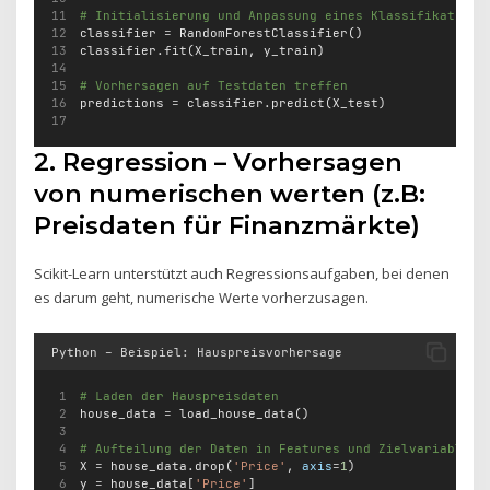
# Initialisierung und Anpassung eines Klassifikations
classifier 
=
 RandomForestClassifier()
classifier.fit(X_train, y_train)
# Vorhersagen auf Testdaten treffen
predictions 
=
 classifier.predict(X_test)
2. Regression – Vorhersagen
von numerischen werten (z.B:
Preisdaten für Finanzmärkte)
Scikit-Learn unterstützt auch Regressionsaufgaben, bei denen
es darum geht, numerische Werte vorherzusagen.
Python – Beispiel: Hauspreisvorhersage
# Laden der Hauspreisdaten
house_data 
=
 load_house_data()
# Aufteilung der Daten in Features und Zielvariable
X 
=
 house_data.drop(
'Price'
, 
axis
=
1
)
y 
=
 house_data[
'Price'
]