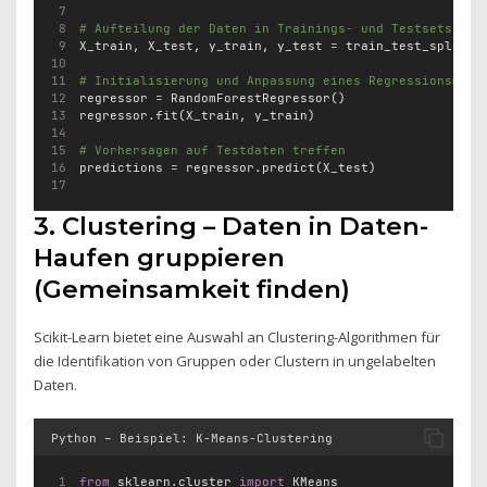
# Aufteilung der Daten in Trainings- und Testsets
X_train, X_test, y_train, y_test 
=
 train_test_split(X
# Initialisierung und Anpassung eines Regressionsmode
regressor 
=
 RandomForestRegressor()
regressor.fit(X_train, y_train)
# Vorhersagen auf Testdaten treffen
predictions 
=
 regressor.predict(X_test)
3. Clustering – Daten in Daten-
Haufen gruppieren
(Gemeinsamkeit finden)
Scikit-Learn bietet eine Auswahl an Clustering-Algorithmen für
die Identifikation von Gruppen oder Clustern in ungelabelten
Daten.
Python – Beispiel: K-Means-Clustering
from
 sklearn.cluster 
import
 KMeans