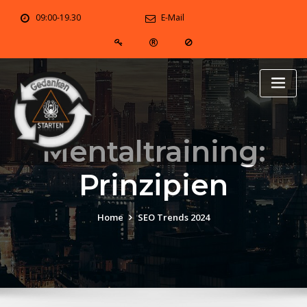
Skip
09:00-19.30
E-Mail
to
content
Mentaltraining:
Prinzipien
Home
SEO Trends 2024