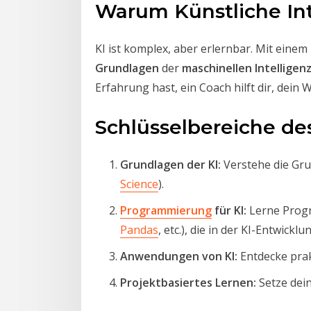
Warum Künstliche Int
KI ist komplex, aber erlernbar. Mit einem
Grundlagen
der
maschinellen Intelligen
Erfahrung hast, ein Coach hilft dir, dein
Schlüsselbereiche des
Grundlagen der KI:
Verstehe die Gr
Science
).
Programmierung
für KI:
Lerne Prog
Pandas
, etc.), die in der KI-Entwicklu
Anwendungen von KI:
Entdecke prak
Projektbasiertes Lernen:
Setze dein