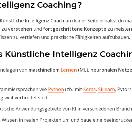
elligenz Coaching?
Künstliche Intelligenz Coach
an deiner Seite erhältst du m
z
zu
verstehen
und
fortgeschrittene Konzepte
zu meistern
 Wissen zu vertiefen und praktische Fähigkeiten aufzubauen.
 Künstliche Intelligenz Coachi
undlagen von
maschinellem
Lernen
(ML),
neuronalen Netz
rammiersprachen wie
Python
(zb.: mit
Keras
,
Sklearn
, Pytor
ng weit verbreitet sind.
tische Anwendungsgebiete von KI in verschiedenen Branch
 Wissen in realen Projekten um und baue eine beeindrucken