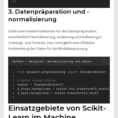
3. Datenpräparation und -
normalisierung
Scikit-Learn bietet Funktionen für die Datenpräparation,
einschließlich Normalisierung, Skalierung und Aufteilung in
Trainings- und Testsets. Dies ermöglicht eine effektive
Vorbereitung der Daten für die Modellanpassung.
Python – Beispiel: Normalisierung von Daten
from
 sklearn.preprocessing 
import
 StandardScaler
# Daten normalisieren
scaler 
=
 StandardScaler()
X_train_normalized 
=
 scaler.fit_transform(X_train)
X_test_normalized 
=
 scaler.transform(X_test)
Einsatzgebiete von Scikit-
Learn im Machine