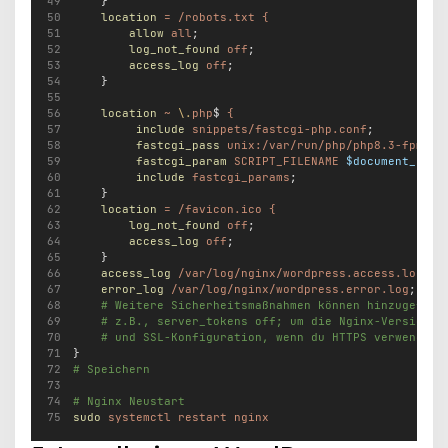
    }
location
=
/robots.txt
{
allow
all
;
log_not_found
off
;
access_log
off
;
    }
location
~
\.
php
$ 
{
include
snippets/fastcgi-php.conf
;
fastcgi_pass
unix:/var/run/php/php8.3-fpm.so
fastcgi_param
SCRIPT_FILENAME
$document_root
include
fastcgi_params
;
    }
location
=
/favicon.ico
{
log_not_found
off
;
access_log
off
;
    }
access_log
/var/log/nginx/wordpress.access.log
;
error_log
/var/log/nginx/wordpress.error.log
;
# Weitere Sicherheitsmaßnahmen können hinzugefügt
# z.B., server_tokens off; um die Nginx-Version z
# und SSL-Konfiguration, wenn du HTTPS verwenden 
}
# Speichern
# Nginx Neustart
sudo
systemctl
restart
nginx