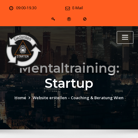
Skip
09:00-19.30
E-Mail
to
content
Mentaltraining:
Startup
Home
Website erstellen – Coaching & Beratung Wien