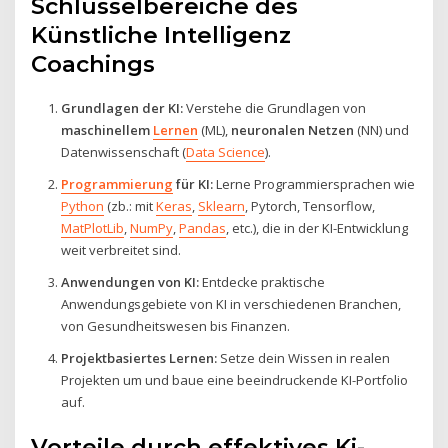
Schlüsselbereiche des
Künstliche Intelligenz
Coachings
Grundlagen der KI:
Verstehe die Grundlagen von
maschinellem
Lernen
(ML),
neuronalen Netzen
(NN) und
Datenwissenschaft (
Data Science
).
Programmierung
für KI:
Lerne Programmiersprachen wie
Python
(zb.: mit
Keras
,
Sklearn
, Pytorch, Tensorflow,
MatPlotLib
,
NumPy
,
Pandas
, etc.), die in der KI-Entwicklung
weit verbreitet sind.
Anwendungen von KI:
Entdecke praktische
Anwendungsgebiete von KI in verschiedenen Branchen,
von Gesundheitswesen bis Finanzen.
Projektbasiertes Lernen:
Setze dein Wissen in realen
Projekten um und baue eine beeindruckende KI-Portfolio
auf.
Vorteile durch effektives Ki-