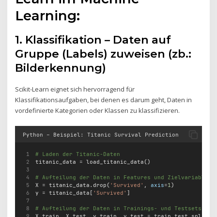
Learning:
1. Klassifikation – Daten auf
Gruppe (Labels) zuweisen (zb.:
Bilderkennung)
Scikit-Learn eignet sich hervorragend für
Klassifikationsaufgaben, bei denen es darum geht, Daten in
vordefinierte Kategorien oder Klassen zu klassifizieren.
Python – Beispiel: Titanic Survival Prediction
# Laden der Titanic-Daten
titanic_data 
=
 load_titanic_data()
# Aufteilung der Daten in Features und Zielvariable
X 
=
 titanic_data.drop(
'Survived'
, 
axis
=
1
)
y 
=
 titanic_data[
'Survived'
]
# Aufteilung der Daten in Trainings- und Testsets
X_train, X_test, y_train, y_test 
=
 train_test_split(X