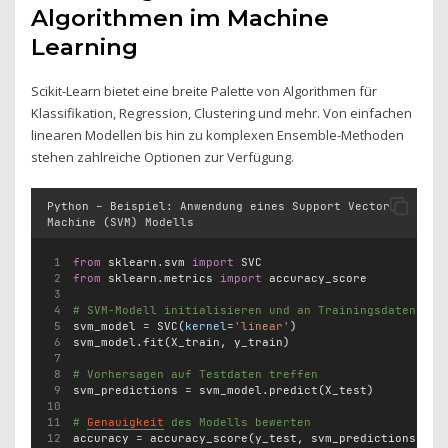
Algorithmen im Machine
Learning
Scikit-Learn bietet eine breite Palette von Algorithmen für
Klassifikation, Regression, Clustering und mehr. Von einfachen
linearen Modellen bis hin zu komplexen Ensemble-Methoden
stehen zahlreiche Optionen zur Verfügung.
Python – Beispiel: Anwendung eines Support Vector
Machine (SVM) Modells
from
 sklearn.svm 
import
 SVC
from
 sklearn.metrics 
import
 accuracy_score
# SVM-Modell initialisieren und an Trainingsdaten anp
svm_model 
=
 SVC(
kernel
=
'linear'
)
svm_model.fit(X_train, y_train)
# Vorhersagen auf Testdaten treffen
svm_predictions 
=
 svm_model.predict(X_test)
# 
Genauigkeit
 des Modells bewerten
accuracy 
=
 accuracy_score(y_test, svm_predictions)