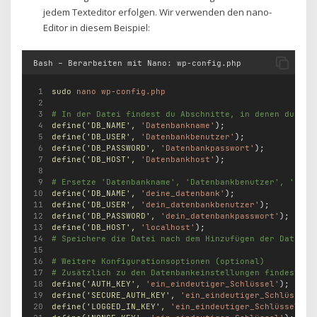
jedem Texteditor erfolgen. Wir verwenden den nano-
Editor in diesem Beispiel:
Bash – Berarbeiten mit Nano: wp-config.php
sudo
nano
wp-config.php
# In der Datei findest du Abschnitte, in denen du die
define(
'DB_NAME'
,
'Datenbankname'
);
define(
'DB_USER'
,
'Datenbankbenutzer'
);
define(
'DB_PASSWORD'
,
'Datenbankpasswort'
);
define(
'DB_HOST'
,
'Datenbankhost'
);
# Ersetze 'Datenbankname', 'Datenbankbenutzer', 'Date
define(
'DB_NAME'
,
'deine_datenbank'
);
define(
'DB_USER'
,
'dein_datenbankbenutzer'
);
define(
'DB_PASSWORD'
,
'dein_datenbankpasswort'
);
define(
'DB_HOST'
,
'localhost'
);
# Speichere die Datei nach dem Hinzufügen der Datenba
# Weitere Konfigurationsoptionen (optional)
# Zusätzlich zu den Datenbankeinstellungen findest du
define(
'AUTH_KEY'
,
'ein_eindeutiger_Schlüssel'
);
define(
'SECURE_AUTH_KEY'
,
'ein_eindeutiger_Schlüssel'
define(
'LOGGED_IN_KEY'
,
'ein_eindeutiger_Schlüssel'
);