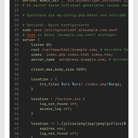
define(
'NONCE_KEY'
,
'ein_eindeutiger_Schlüssel'
);
# Du kannst diese Schlüssel generieren lassen oder ei
# Speichere die wp-config.php-Datei und schließe den 
# Optional: Nginx konfigurieren
sudo
nano
/etc/nginx/conf.d/example.com.conf
# 
Code
 in Datei (example.com.conf) einfügen:
server
{
listen
80
;
root
/var/www/html/example.com
; 
# Korrekte Domain
index
index.php
index.html
index.htm
;
server_name
wordpress.example.com
; 
# Korrekte Do
client_max_body_size
500
M
;
location
/
{
try_files
$uri
$uri
/
/index.php?
$args
;
    }
location
=
/favicon.ico
{
log_not_found
off
;
access_log
off
;
    }
location
~
*
\.
(
js
|
css
|
png
|
jpg
|
jpeg
|
gif
|
ico
)$ 
{
expires
max
;
log_not_found
off
;