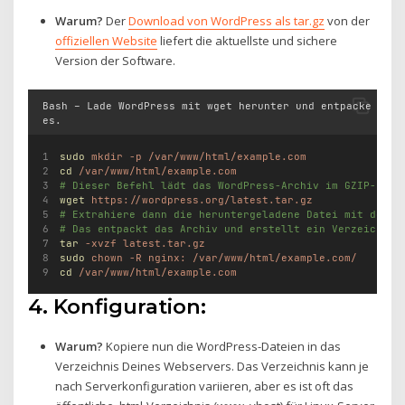
Warum?
Der
Download von WordPress als tar.gz
von der
offiziellen Website
liefert die aktuellste und sichere
Version der Software.
Bash – Lade WordPress mit wget herunter und entpacke
es.
sudo
mkdir
-p
/var/www/html/example.com
cd
/var/www/html/example.com
# Dieser Befehl lädt das WordPress-Archiv im GZIP-Form
wget
https://wordpress.org/latest.tar.gz
# Extrahiere dann die heruntergeladene Datei mit dem B
# Das entpackt das Archiv und erstellt ein Verzeichnis
tar
-xvzf
latest.tar.gz
sudo
chown
-R
nginx:
/var/www/html/example.com/
cd
/var/www/html/example.com
4. Konfiguration:
Warum?
Kopiere nun die WordPress-Dateien in das
Verzeichnis Deines Webservers. Das Verzeichnis kann je
nach Serverkonfiguration variieren, aber es ist oft das