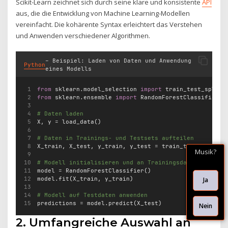
Scikit-Learn zeichnet sich durch seine klare und konsistente
API
aus, die die Entwicklung von Machine Learning-Modellen
vereinfacht. Die kohärente Syntax erleichtert das Verstehen
und Anwenden verschiedener Algorithmen.
– Beispiel: Laden von Daten und Anwendung
Python
eines Modells
from
 sklearn.model_selection 
import
 train_test_split
from
 sklearn.ensemble 
import
 RandomForestClassifier
# Daten laden
X, y 
=
 load_data()
# Daten in Trainings- und Testsets aufteilen
X_train, X_test, y_train, y_test 
=
 train_test_split(X
Musik?
# Modell initialisieren und an Trainingsdaten anpasse
model 
=
 RandomForestClassifier()
model.fit(X_train, y_train)
Ja
# Modell auf Testdaten anwenden
predictions 
=
 model.predict(X_test)
Nein
2. Umfangreiche Auswahl an