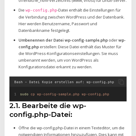
öffentliche_html-Verzeichnis (www, vhost) für Linux-Server.
Die
-Datei enthält die Einstellungen für
wp-config.php
die Verbindung zwischen WordPress und der Datenbank.
Hier werden Benutzername, Passwort und
Datenbankname festgelegt.
Umbenennen der Datei
wp-config-sample.php
oder
wp-
config.php
erstellen: Diese Datei enthält das Muster für
die WordPress-Konfigurationseinstellungen. Sie muss
umbenannt werden, um von WordPress als
Konfigurationsdatei erkannt zu werden.
Bash – Datei Kopie erstellen auf: wp-config.php
sudo
cp
wp-config-sample.php
wp-config.php
2.1. Bearbeite die wp-
config.php-Datei:
Öffne die wp-config.php-Datei in einem Texteditor, um die
notwendigen Informationen hinzuzufügen. Dies kann mit