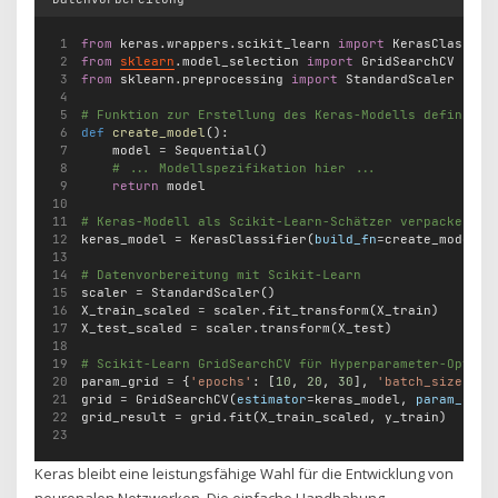
from
 keras.wrappers.scikit_learn 
import
 KerasClassifi
from
sklearn
.model_selection 
import
 GridSearchCV
from
 sklearn.preprocessing 
import
 StandardScaler
# Funktion zur Erstellung des Keras-Modells definiere
def
create_model
():
    model 
=
 Sequential()
# ... Modellspezifikation hier ...
return
 model
# Keras-Modell als Scikit-Learn-Schätzer verpacken
keras_model 
=
 KerasClassifier(
build_fn
=
create_model, 
# Datenvorbereitung mit Scikit-Learn
scaler 
=
 StandardScaler()
X_train_scaled 
=
 scaler.fit_transform(X_train)
X_test_scaled 
=
 scaler.transform(X_test)
# Scikit-Learn GridSearchCV für Hyperparameter-Optimi
param_grid 
=
 {
'epochs'
: [
10
, 
20
, 
30
], 
'batch_size'
: [
grid 
=
 GridSearchCV(
estimator
=
keras_model, 
param_grid
grid_result 
=
 grid.fit(X_train_scaled, y_train)
Keras bleibt eine leistungsfähige Wahl für die Entwicklung von
neuronalen Netzwerken. Die einfache Handhabung,