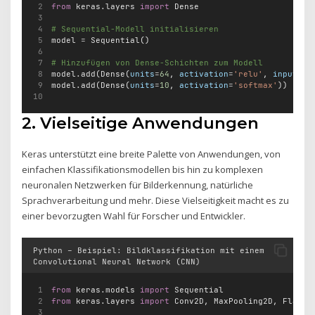
from
 keras.layers 
import
 Dense
# Sequential-Modell initialisieren
model 
=
 Sequential()
# Hinzufügen von Dense-Schichten zum Modell
model.add(Dense(
units
=
64
, 
activation
=
'relu'
, 
input_di
model.add(Dense(
units
=
10
, 
activation
=
'softmax'
))
2. Vielseitige Anwendungen
Keras unterstützt eine breite Palette von Anwendungen, von
einfachen Klassifikationsmodellen bis hin zu komplexen
neuronalen Netzwerken für Bilderkennung, natürliche
Sprachverarbeitung und mehr. Diese Vielseitigkeit macht es zu
einer bevorzugten Wahl für Forscher und Entwickler.
Python – Beispiel: Bildklassifikation mit einem
Convolutional Neural Network (CNN)
from
 keras.models 
import
 Sequential
from
 keras.layers 
import
 Conv2D, MaxPooling2D, Flatte