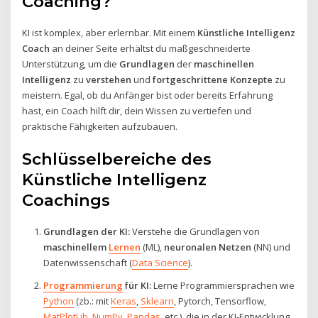
Coaching?
KI ist komplex, aber erlernbar. Mit einem
Künstliche Intelligenz
Coach
an deiner Seite erhältst du maßgeschneiderte
Unterstützung, um die
Grundlagen
der
maschinellen
Intelligenz
zu
verstehen
und
fortgeschrittene Konzepte
zu
meistern. Egal, ob du Anfänger bist oder bereits Erfahrung
hast, ein Coach hilft dir, dein Wissen zu vertiefen und
praktische Fähigkeiten aufzubauen.
Schlüsselbereiche des
Künstliche Intelligenz
Coachings
Grundlagen der KI:
Verstehe die Grundlagen von
maschinellem
Lernen
(ML),
neuronalen Netzen
(NN) und
Datenwissenschaft (
Data Science
).
Programmierung
für KI:
Lerne Programmiersprachen wie
Python
(zb.: mit
Keras
,
Sklearn
, Pytorch, Tensorflow,
MatPlotLib
,
NumPy
,
Pandas
, etc.), die in der KI-Entwicklung