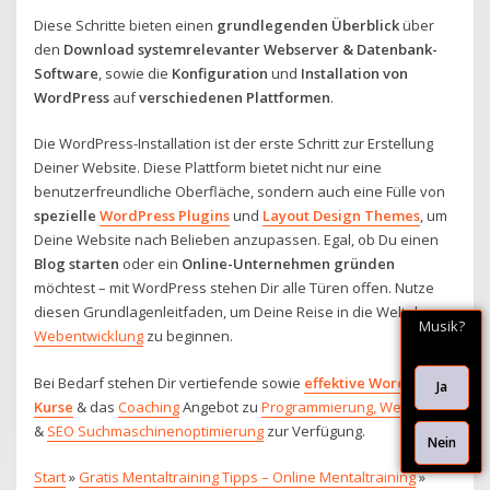
Diese Schritte bieten einen
grundlegenden Überblick
über
den
Download systemrelevanter Webserver & Datenbank-
Software
, sowie die
Konfiguration
und
Installation von
WordPress
auf
verschiedenen Plattformen
.
Die WordPress-Installation ist der erste Schritt zur Erstellung
Deiner Website. Diese Plattform bietet nicht nur eine
benutzerfreundliche Oberfläche, sondern auch eine Fülle von
spezielle
WordPress Plugins
und
Layout Design Themes
, um
Deine Website nach Belieben anzupassen. Egal, ob Du einen
Blog starten
oder ein
Online-Unternehmen gründen
möchtest – mit WordPress stehen Dir alle Türen offen. Nutze
diesen Grundlagenleitfaden, um Deine Reise in die Welt der
Musik?
Webentwicklung
zu beginnen.
Bei Bedarf stehen Dir vertiefende sowie
effektive WordPress
Ja
Kurse
& das
Coaching
Angebot zu
Programmierung, Webdesign
&
SEO Suchmaschinenoptimierung
zur Verfügung.
Nein
Start
»
Gratis Mentaltraining Tipps – Online Mentaltraining
»