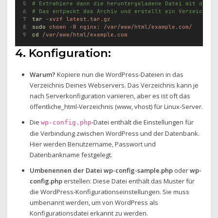
# Extrahiere dann die heruntergeladene Datei mit dem B
# Das entpackt das Archiv und erstellt ein Verzeichnis
tar
-xvzf
latest.tar.gz
sudo
chown
-R
nginx:
/var/www/html/example.com/
cd
/var/www/html/example.com
4. Konfiguration:
Warum?
Kopiere nun die WordPress-Dateien in das
Verzeichnis Deines Webservers. Das Verzeichnis kann je
nach Serverkonfiguration variieren, aber es ist oft das
öffentliche_html-Verzeichnis (www, vhost) für Linux-Server.
Die
-Datei enthält die Einstellungen für
wp-config.php
die Verbindung zwischen WordPress und der Datenbank.
Hier werden Benutzername, Passwort und
Datenbankname festgelegt.
Umbenennen der Datei
wp-config-sample.php
oder
wp-
config.php
erstellen: Diese Datei enthält das Muster für
die WordPress-Konfigurationseinstellungen. Sie muss
umbenannt werden, um von WordPress als
Konfigurationsdatei erkannt zu werden.