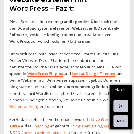
WordPress – Fazit:
Diese Schritte bieten einen
grundlegenden Überblick
über
den
Download systemrelevanter Webserver & Datenbank-
Software
, sowie die
Konfiguration
und
Installation von
WordPress
auf
verschiedenen Plattformen
.
Die WordPress-Installation ist der erste Schritt zur Erstellung
Deiner Website. Diese Plattform bietet nicht nur eine
benutzerfreundliche Oberfläche, sondern auch eine Fülle von
spezielle
WordPress Plugins
und
Layout Design Themes
, um
Deine Website nach Belieben anzupassen. Egal, ob Du einen
Blog starten
oder ein
Online-Unternehmen gründen
Musik?
möchtest – mit WordPress stehen Dir alle Türen offen. Nutze
diesen Grundlagenleitfaden, um Deine Reise in die Welt der
Ja
Webentwicklung
zu beginnen.
Bei Bedarf stehen Dir vertiefende sowie
effektive WordPress
Nein
Kurse
& das
Coaching
Angebot zu
Programmierung, Webdesign
&
SEO Suchmaschinenoptimierung
zur Verfügung.