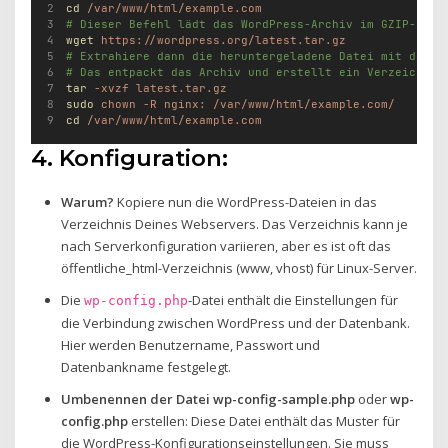
cd
/var/www/html/example.com
# Dieser Befehl lädt das WordPress-Archiv im GZIP-Form
wget
https://wordpress.org/latest.tar.gz
# Extrahiere dann die heruntergeladene Datei mit dem B
# Das entpackt das Archiv und erstellt ein Verzeichnis
tar
-xvzf
latest.tar.gz
sudo
chown
-R
nginx:
/var/www/html/example.com/
cd
/var/www/html/example.com
4. Konfiguration:
Warum?
Kopiere nun die WordPress-Dateien in das
Verzeichnis Deines Webservers. Das Verzeichnis kann je
nach Serverkonfiguration variieren, aber es ist oft das
öffentliche_html-Verzeichnis (www, vhost) für Linux-Server.
Die
-Datei enthält die Einstellungen für
wp-config.php
die Verbindung zwischen WordPress und der Datenbank.
Hier werden Benutzername, Passwort und
Datenbankname festgelegt.
Umbenennen der Datei
wp-config-sample.php
oder
wp-
config.php
erstellen: Diese Datei enthält das Muster für
die WordPress-Konfigurationseinstellungen. Sie muss