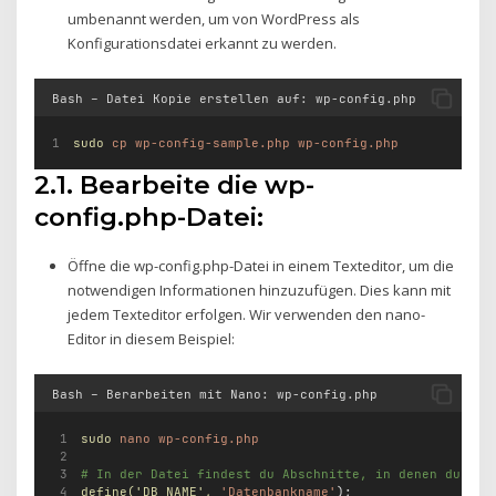
umbenannt werden, um von WordPress als
Konfigurationsdatei erkannt zu werden.
Bash – Datei Kopie erstellen auf: wp-config.php
sudo
cp
wp-config-sample.php
wp-config.php
2.1. Bearbeite die wp-
config.php-Datei:
Öffne die wp-config.php-Datei in einem Texteditor, um die
notwendigen Informationen hinzuzufügen. Dies kann mit
jedem Texteditor erfolgen. Wir verwenden den nano-
Editor in diesem Beispiel:
Bash – Berarbeiten mit Nano: wp-config.php
sudo
nano
wp-config.php
# In der Datei findest du Abschnitte, in denen du die
define(
'DB_NAME'
,
'Datenbankname'
);