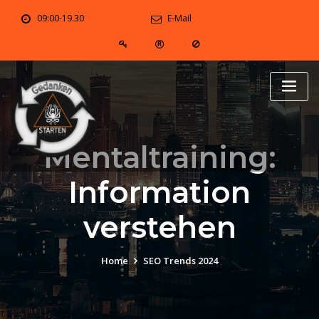
Skip
09:00-19.30
E-Mail
to
content
Mentaltraining:
Information
verstehen
Home
SEO Trends 2024