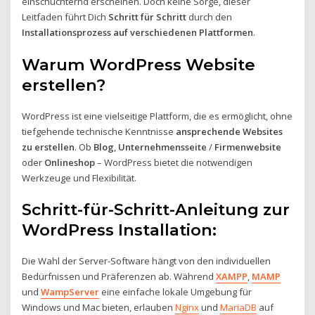
einschüchternd erscheinen. Doch keine Sorge, dieser
Leitfaden führt Dich
Schritt für Schritt
durch den
Installationsprozess auf verschiedenen Plattformen
.
Warum WordPress Website
erstellen?
WordPress ist eine vielseitige Plattform, die es ermöglicht, ohne
tiefgehende technische Kenntnisse
ansprechende Websites
zu erstellen
. Ob
Blog
,
Unternehmensseite
/
Firmenwebsite
oder
Onlineshop
– WordPress bietet die notwendigen
Werkzeuge und Flexibilität.
Schritt-für-Schritt-Anleitung zur
WordPress Installation:
Die Wahl der Server-Software hängt von den individuellen
Bedürfnissen und Präferenzen ab. Während
XAMPP
,
MAMP
und
WampServer
eine einfache lokale Umgebung für
Windows und Mac bieten, erlauben
Nginx
und
MariaDB
auf