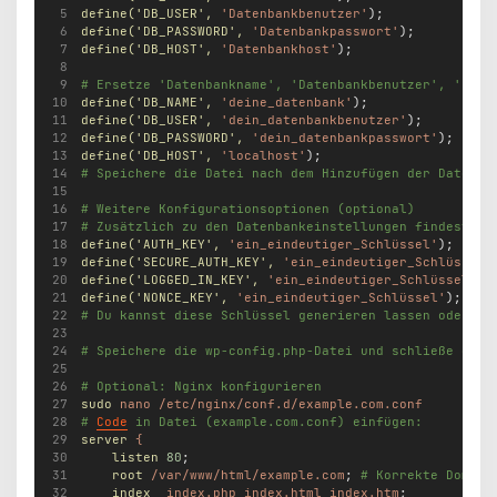
define(
'DB_USER'
,
'Datenbankbenutzer'
);
define(
'DB_PASSWORD'
,
'Datenbankpasswort'
);
define(
'DB_HOST'
,
'Datenbankhost'
);
# Ersetze 'Datenbankname', 'Datenbankbenutzer', 'Date
define(
'DB_NAME'
,
'deine_datenbank'
);
define(
'DB_USER'
,
'dein_datenbankbenutzer'
);
define(
'DB_PASSWORD'
,
'dein_datenbankpasswort'
);
define(
'DB_HOST'
,
'localhost'
);
# Speichere die Datei nach dem Hinzufügen der Datenba
# Weitere Konfigurationsoptionen (optional)
# Zusätzlich zu den Datenbankeinstellungen findest du
define(
'AUTH_KEY'
,
'ein_eindeutiger_Schlüssel'
);
define(
'SECURE_AUTH_KEY'
,
'ein_eindeutiger_Schlüssel'
define(
'LOGGED_IN_KEY'
,
'ein_eindeutiger_Schlüssel'
);
define(
'NONCE_KEY'
,
'ein_eindeutiger_Schlüssel'
);
# Du kannst diese Schlüssel generieren lassen oder ei
# Speichere die wp-config.php-Datei und schließe den 
# Optional: Nginx konfigurieren
sudo
nano
/etc/nginx/conf.d/example.com.conf
# 
Code
 in Datei (example.com.conf) einfügen:
server
{
listen
80
;
root
/var/www/html/example.com
; 
# Korrekte Domain
index
index.php
index.html
index.htm
;