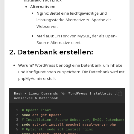
Installation auf Linux.
Alternativen:
Nginx:
Bietet eine leichtgewichtige und
leistungsstarke Alternative zu Apache als
Webserver.
MariaDB:
Ein Fork von MySQL, der als Open-
Source-Alternative dient.
2.
Datenbank erstellen:
Warum?
WordPress benötigt eine Datenbank, um Inhalte
und Konfigurationen zu speichern. Die Datenbank wird mit
phpMyAdmin erstellt.
Bash – Linux Commands für WordPress Installation:
Webserver & Datenbank
# Update Linux
sudo
apt-get
update
# Installation: Apache Webserver, MySQL Datenbank, PH
sudo
apt-get
install
apache2
mysql-server
php
# Optional: sudo apt install nginx
sudo
systemctl
status
mysql