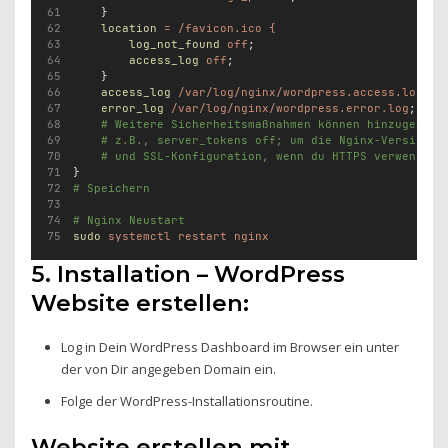
    }
location
=
/favicon.ico
{
log_not_found
off
;
access_log
off
;
    }
access_log
/var/log/nginx/wordpress.access.log
;
error_log
/var/log/nginx/wordpress.error.log
;
# Weitere Sicherheitsmaßnahmen können hinzugefügt
# z.B., server_tokens off; um die Nginx-Version z
# und SSL-Konfiguration, wenn du HTTPS verwenden 
}
# Speichern
# Nginx Neustart
sudo
systemctl
restart
nginx
5. Installation – WordPress
Website erstellen:
Log in Dein WordPress Dashboard im Browser ein unter
der von Dir angegeben Domain ein.
Folge der WordPress-Installationsroutine.
Website erstellen mit