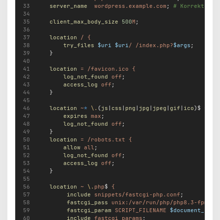
server_name
wordpress.example.com
; 
# Korrekte Do
client_max_body_size
500
M
;
location
/
{
try_files
$uri
$uri
/
/index.php?
$args
;
    }
location
=
/favicon.ico
{
log_not_found
off
;
access_log
off
;
    }
location
~
*
\.
(
js
|
css
|
png
|
jpg
|
jpeg
|
gif
|
ico
)$ 
{
expires
max
;
log_not_found
off
;
    }
location
=
/robots.txt
{
allow
all
;
log_not_found
off
;
access_log
off
;
    }
location
~
\.
php
$ 
{
include
snippets/fastcgi-php.conf
;
fastcgi_pass
unix:/var/run/php/php8.3-fpm.so
fastcgi_param
SCRIPT_FILENAME
$document_root
include
fastcgi_params
;