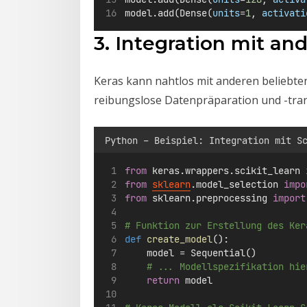
model.add(Dense(
units
=
1
, 
activati
3. Integration mit an
Keras kann nahtlos mit anderen beliebte
reibungslose Datenpräparation und -tra
Python – Beispiel: Integration mit S
from
 keras.wrappers.scikit_learn 
from
sklearn
.model_selection 
impo
from
 sklearn.preprocessing 
import
# Funktion zur Erstellung des Ker
def
create_model
():
    model 
=
 Sequential()
# ... Modellspezifikation hie
return
 model