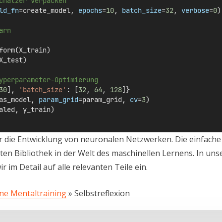
chätzer verpacken
ld_fn
=
create_model, 
epochs
=
10
, 
batch_size
=
32
, 
verbose
=
0
)
arn
form(X_train)
X_test)
yperparameter-Optimierung
30
], 
'batch_size'
: [
32
, 
64
, 
128
]}
as_model, 
param_grid
=
param_grid, 
cv
=
3
)
aled, y_train)
ür die Entwicklung von neuronalen Netzwerken. Die einfache
ten Bibliothek in der Welt des maschinellen Lernens. In un
 im Detail auf alle relevanten Teile ein.
ine Mentaltraining
»
Selbstreflexion