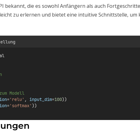
PI bekannt, die es sowohl Anfängern als auch Fortgeschritt
 leicht zu erlernen und bietet eine intuitive Schnittstelle,
tellung
al
n
zum Modell
ion
=
'relu'
, 
input_dim
=
100
))
ion
=
'softmax'
))
ndungen