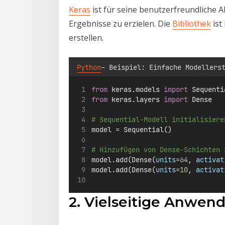
Keras
ist für seine benutzerfreundliche A
Ergebnisse zu erzielen. Die
Bibliothek
ist
erstellen.
Python
– Beispiel: Einfache Modellers
from
 keras.models 
import
 Sequenti
from
 keras.layers 
import
 Dense
# Sequential-Modell initialisiere
model 
=
 Sequential()
# Hinzufügen von Dense-Schichten 
model.add(Dense(
units
=
64
, 
activat
model.add(Dense(
units
=
10
, 
activat
2. Vielseitige Anwe