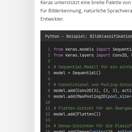
Keras unterstützt eine breite Palette v
für Bilderkennung, natürliche Sprachvera
Entwickler.
Python – Beispiel: Bildklassifikatio
from
 keras.models 
import
 Sequenti
from
 keras.layers 
import
 Conv2D, 
# Sequential-Modell für ein einfa
model 
=
 Sequential()
# Convolutional und Pooling-Schic
model.add(Conv2D(
32
, (
3
, 
3
), 
acti
model.add(MaxPooling2D(
pool_size
=
# Flatten-Schicht für den Übergan
model.add(Flatten())
# Dense-Schichten für die Klassif
model.add(Dense(
units
=
128
, 
activa