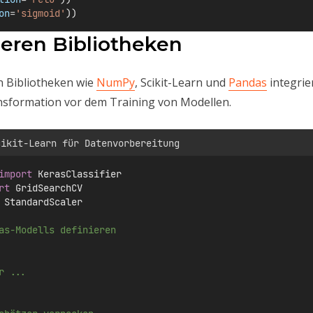
on
=
'sigmoid'
))
deren Bibliotheken
n Bibliotheken wie
NumPy
, Scikit-Learn und
Pandas
integrie
nsformation vor dem Training von Modellen.
cikit-Learn für Datenvorbereitung
import
 KerasClassifier
rt
 GridSearchCV
 StandardScaler
as-Modells definieren
r ...