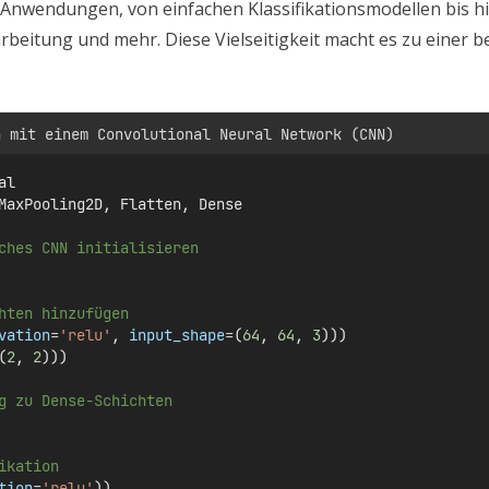
on Anwendungen, von einfachen Klassifikationsmodellen bis
rbeitung und mehr. Diese Vielseitigkeit macht es zu einer 
n mit einem Convolutional Neural Network (CNN)
al
MaxPooling2D, Flatten, Dense
ches CNN initialisieren
hten hinzufügen
vation
=
'relu'
, 
input_shape
=
(
64
, 
64
, 
3
)))
(
2
, 
2
)))
g zu Dense-Schichten
ikation
tion
=
'relu'
))