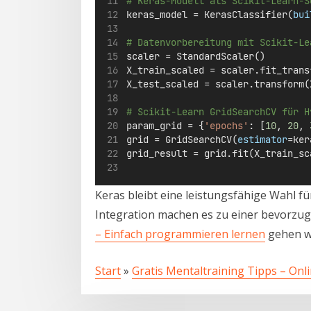
# Keras-Modell als Scikit-Learn-S
keras_model 
=
 KerasClassifier(
bui
# Datenvorbereitung mit Scikit-Le
scaler 
=
 StandardScaler()
X_train_scaled 
=
 scaler.fit_trans
X_test_scaled 
=
 scaler.transform(
# Scikit-Learn GridSearchCV für H
param_grid 
=
 {
'epochs'
: [
10
, 
20
, 
grid 
=
 GridSearchCV(
estimator
=
ker
grid_result 
=
 grid.fit(X_train_sc
Keras bleibt eine leistungsfähige Wahl f
Integration machen es zu einer bevorzug
– Einfach programmieren lernen
gehen wir
Start
»
Gratis Mentaltraining Tipps – Onl