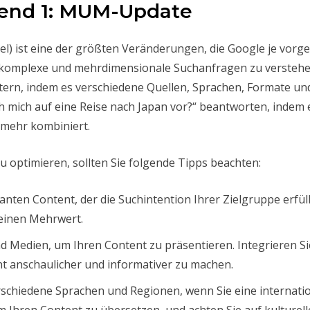
rend 1: MUM-Update
el) ist eine der größten Veränderungen, die Google je vorg
ist, komplexe und mehrdimensionale Suchanfragen zu verst
htern, indem es verschiedene Quellen, Sprachen, Formate un
h mich auf eine Reise nach Japan vor?“ beantworten, indem 
 mehr kombiniert.
optimieren, sollten Sie folgende Tipps beachten:
nten Content, der die Suchintention Ihrer Zielgruppe erfüll
 einen Mehrwert.
Medien, um Ihren Content zu präsentieren. Integrieren Sie 
 anschaulicher und informativer zu machen.
rschiedene Sprachen und Regionen, wenn Sie eine internati
um Ihren Content zu übersetzen, und achten Sie auf kulture